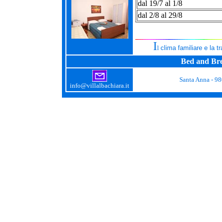
dal 19/7 al 1/8
dal 2/8 al 29/8
I
l
clima familiare e la tr
Bed and Bre
Santa Anna - 98
info@villalbachiara.it